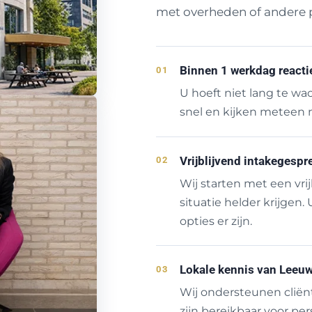
met overheden of andere p
Binnen 1 werkdag reacti
01
U hoeft niet lang te wa
snel en kijken meteen 
Vrijblijvend intakegespr
02
Wij starten met een vri
situatie helder krijgen.
opties er zijn.
Lokale kennis van Leeuw
03
Wij ondersteunen clië
zijn bereikbaar voor per