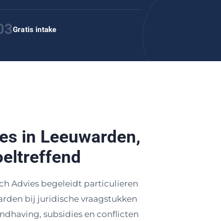
03
Gratis intake
ies in Leeuwarden,
oeltreffend
ch Advies begeleidt particulieren
rden bij juridische vraagstukken
dhaving, subsidies en conflicten