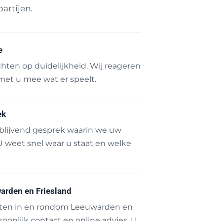
artijen.
e
chten op duidelijkheid. Wij reageren
met u mee wat er speelt.
ek
jblijvend gesprek waarin we uw
 U weet snel waar u staat en welke
arden en Friesland
nten in en rondom Leeuwarden en
soonlijk contact en online advies. U